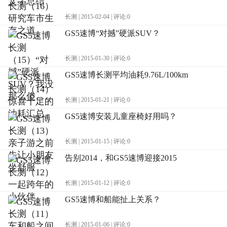
长测 | 2015-02-04 | 评论:0
GS5速博“对撼”硬派SUV？
长测 | 2015-01-30 | 评论:0
GS5速博长测平均油耗9.76L/100km
长测 | 2015-01-21 | 评论:0
GS5速博安装儿童座椅好用吗？
长测 | 2015-01-15 | 评论:0
告别2014，和GS5速博迎接2015
长测 | 2015-01-12 | 评论:0
GS5速博和船能扯上关系？
长测 | 2015-01-06 | 评论:0