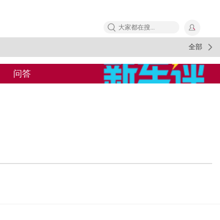
全部
问答