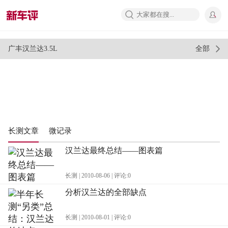
推荐
视频
车评
问答
广丰汉兰达3.5L
全部
长测文章
微记录
汉兰达最终总结——图表篇
长测 | 2010-08-06 | 评论:0
分析汉兰达的全部缺点
长测 | 2010-08-01 | 评论:0