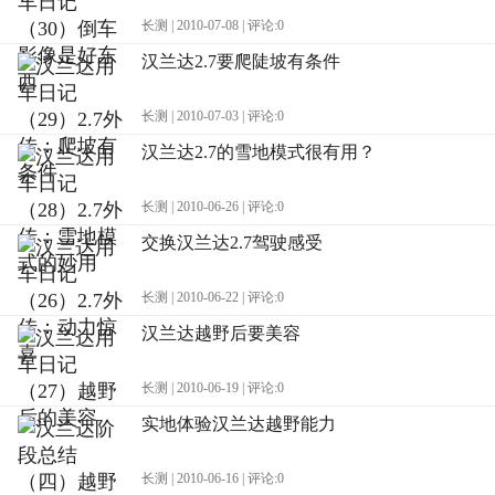
长测 | 2010-07-08 | 评论:0
汉兰达2.7要爬陡坡有条件
长测 | 2010-07-03 | 评论:0
汉兰达2.7的雪地模式很有用？
长测 | 2010-06-26 | 评论:0
交换汉兰达2.7驾驶感受
长测 | 2010-06-22 | 评论:0
汉兰达越野后要美容
长测 | 2010-06-19 | 评论:0
实地体验汉兰达越野能力
长测 | 2010-06-16 | 评论:0