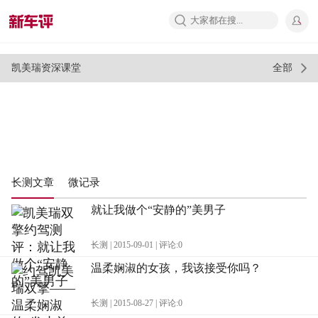
推荐
视频
车评
问答
凯美瑞资深课堂
全部
长测文章
微记录
就让我做个“安静的”美男子
长测 | 2015-09-01 | 评论:0
温柔娴淑的女孩，我该接受你吗？
长测 | 2015-08-27 | 评论:0