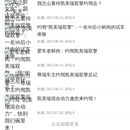
我怎么看待凯美瑞双擎约驾会？
长测 | 2015-08-24 | 评论:0
约驾“凯美瑞双擎”：一名90后小鲜肉的试车
体验
长测 | 2015-08-19 | 评论:0
爱车老鲜肉：约驾凯美瑞双擎
长测 | 2015-08-14 | 评论:0
尊瑞车主约驾凯美瑞双擎后记
长测 | 2015-08-11 | 评论:0
凯美瑞混合动力邀您来约驾！
长测 | 2015-07-28 | 评论:0
点击加载更多