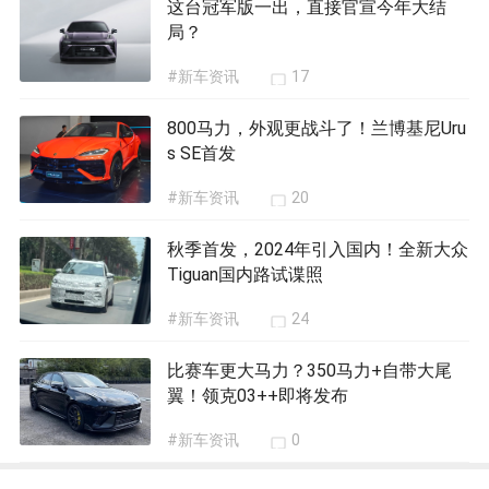
这台冠军版一出，直接官宣今年大结
局？
#新车资讯
17
800马力，外观更战斗了！兰博基尼Uru
s SE首发
#新车资讯
20
秋季首发，2024年引入国内！全新大众
Tiguan国内路试谍照
#新车资讯
24
比赛车更大马力？350马力+自带大尾
翼！领克03++即将发布
#新车资讯
0