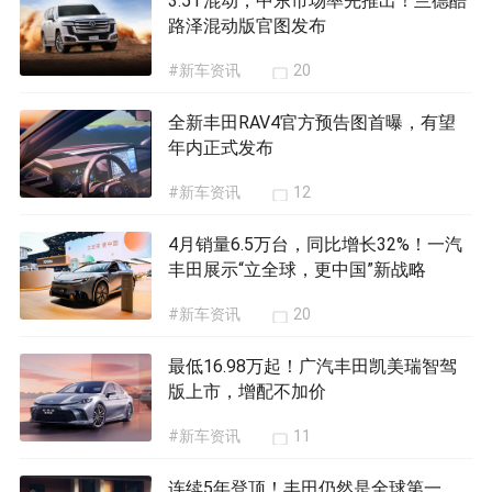
3.5T混动，中东市场率先推出！兰德酷
路泽混动版官图发布
#新车资讯
20
全新丰田RAV4官方预告图首曝，有望
年内正式发布
#新车资讯
12
4月销量6.5万台，同比增长32%！一汽
丰田展示“立全球，更中国”新战略
#新车资讯
20
最低16.98万起！广汽丰田凯美瑞智驾
版上市，增配不加价
#新车资讯
11
连续5年登顶！丰田仍然是全球第一