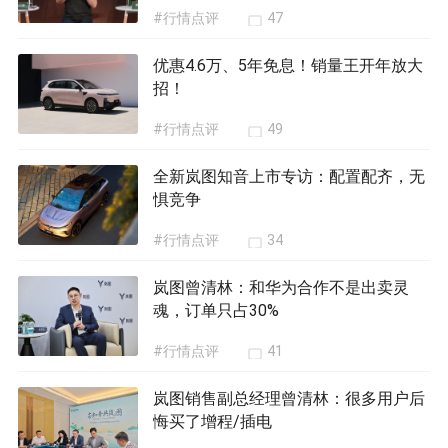
#行情点评
47
优惠4.6万、5年免息！销量王开年放大
招！
#行情点评
49
全新岚图知音上市专访：配置配齐，无
惧竞争
#行情点评
34
岚图曾清林：和华为合作不是出卖灵
魂，订单只占30%
#行情点评
41
岚图销售副总经理曾清林：很多用户后
悔买了增程/插电