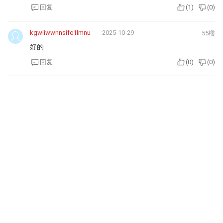
回复
(
1
)
(
0
)
kgwiiwwnnsife1lmnu
2025-10-29
55楼
好的
回复
(
0
)
(
0
)
yyroma
2025-10-25
54楼
让子弹飞一会
回复
(
1
)
(
0
)
k3kkcyadmnnr6g8h4m
2025-10-24
53楼
666
回复
(
0
)
(
0
)
gary71
2025-10-21
52楼
生查子：