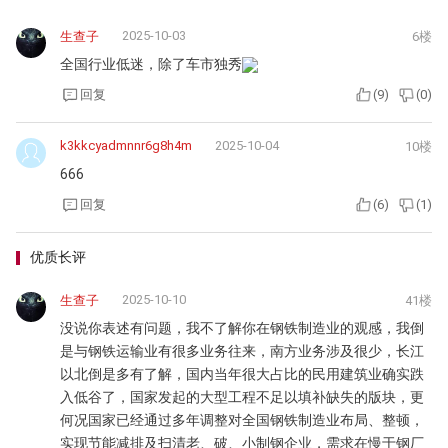
2025-10-03
生查子
6楼
全国行业低迷，除了车市独秀
回复
(
9
)
(
0
)
k3kkcyadmnnr6g8h4m
2025-10-04
10楼
666
回复
(
6
)
(
1
)
优质长评
2025-10-10
生查子
41楼
没说你表述有问题，我不了解你在钢铁制造业的观感，我倒
是与钢铁运输业有很多业务往来，南方业务涉及很少，长江
以北倒是多有了解，国内当年很大占比的民用建筑业确实跌
入低谷了，国家发起的大型工程不足以填补缺失的版块，更
何况国家已经通过多年调整对全国钢铁制造业布局、整顿，
实现节能减排及扫清老、破、小制钢企业，需求在慢于钢厂