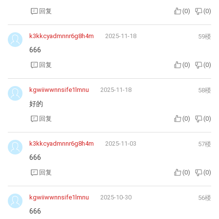
回复
(
0
)
(
0
)
k3kkcyadmnnr6g8h4m
2025-11-18
59楼
666
回复
(
0
)
(
0
)
kgwiiwwnnsife1lmnu
2025-11-18
58楼
好的
回复
(
0
)
(
0
)
k3kkcyadmnnr6g8h4m
2025-11-03
57楼
666
回复
(
0
)
(
0
)
kgwiiwwnnsife1lmnu
2025-10-30
56楼
666