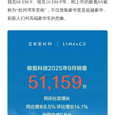
领克08 EM-P、领克10 EM-P等，刚上市的极氪9X被
称为“杭州湾库里南”，不仅致敬豪华更是超越豪华，
刷新人们对高端豪华车的想象。