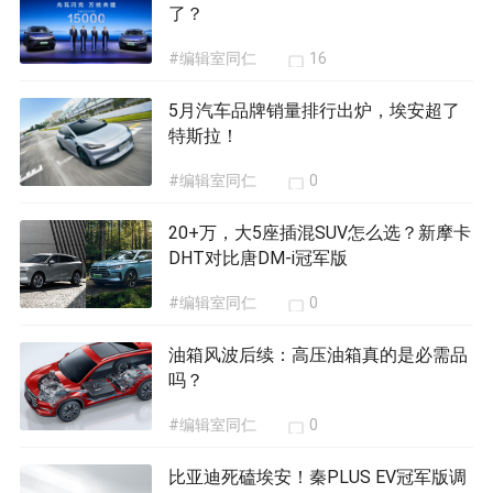
了？
#编辑室同仁
16
5月汽车品牌销量排行出炉，埃安超了
特斯拉！
#编辑室同仁
0
20+万，大5座插混SUV怎么选？新摩卡
DHT对比唐DM-i冠军版
#编辑室同仁
0
油箱风波后续：高压油箱真的是必需品
吗？
#编辑室同仁
0
比亚迪死磕埃安！秦PLUS EV冠军版调