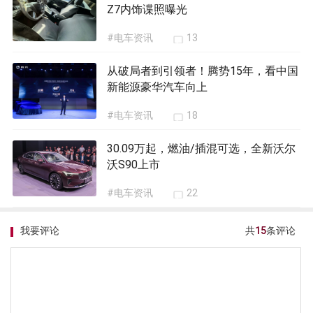
Z7内饰谍照曝光
#电车资讯
13
从破局者到引领者！腾势15年，看中国
新能源豪华汽车向上
#电车资讯
18
30.09万起，燃油/插混可选，全新沃尔
沃S90上市
#电车资讯
22
我要评论
共
15
条评论