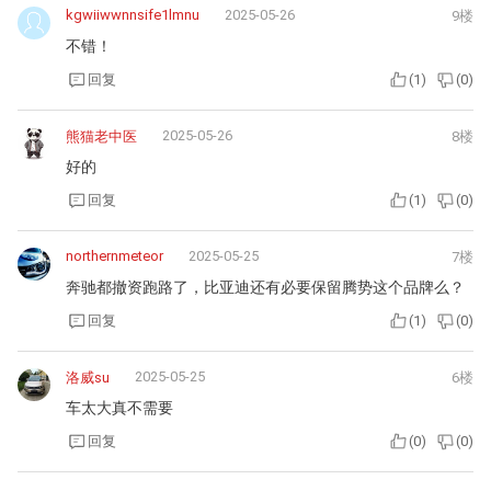
kgwiiwwnnsife1lmnu
2025-05-26
9楼
不错！
回复
(
1
)
(
0
)
2025-05-26
熊猫老中医
8楼
好的
回复
(
1
)
(
0
)
northernmeteor
2025-05-25
7楼
奔驰都撤资跑路了，比亚迪还有必要保留腾势这个品牌么？
回复
(
1
)
(
0
)
2025-05-25
洛威su
6楼
车太大真不需要
回复
(
0
)
(
0
)