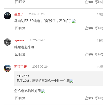
回复
(
0
)
(
0
)
2025-05-26
生查子
12楼
马自达EZ-60纯电，“魂“没了，不”动”了
回复
(
0
)
(
0
)
yyroma
2025-05-26
11楼
继续卷起来啊
回复
(
0
)
(
0
)
2025-05-26
两颗门牙
10楼
sxl_367：
除了z9gt，腾势的车怎么一个比一个丑
怎么也比揽胜好看
回复
(
2
)
(
0
)