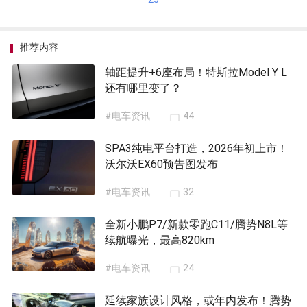
推荐内容
轴距提升+6座布局！特斯拉Model Y L
还有哪里变了？
#电车资讯
44
SPA3纯电平台打造，2026年初上市！
沃尔沃EX60预告图发布
#电车资讯
32
全新小鹏P7/新款零跑C11/腾势N8L等
续航曝光，最高820km
#电车资讯
24
延续家族设计风格，或年内发布！腾势