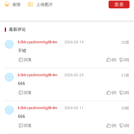
表情
上传图片
最新评论
k3kkcyadmnnr6g8h4m
2026-03-14
32楼
不错
回复
(
0
)
(
0
)
k3kkcyadmnnr6g8h4m
2026-02-25
31楼
666
回复
(
0
)
(
0
)
k3kkcyadmnnr6g8h4m
2026-02-11
30楼
666
回复
(
0
)
(
0
)