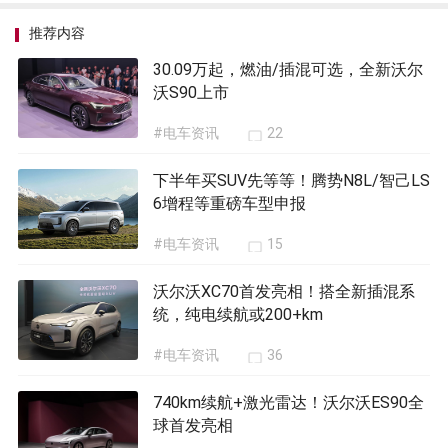
推荐内容
30.09万起，燃油/插混可选，全新沃尔
沃S90上市
#电车资讯
22
下半年买SUV先等等！腾势N8L/智己LS
6增程等重磅车型申报
#电车资讯
15
沃尔沃XC70首发亮相！搭全新插混系
统，纯电续航或200+km
#电车资讯
36
740km续航+激光雷达！沃尔沃ES90全
球首发亮相