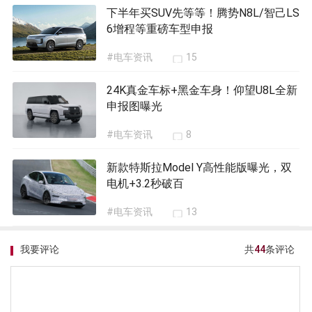
下半年买SUV先等等！腾势N8L/智己LS
6增程等重磅车型申报
#电车资讯
15
24K真金车标+黑金车身！仰望U8L全新
申报图曝光
#电车资讯
8
新款特斯拉Model Y高性能版曝光，双
电机+3.2秒破百
#电车资讯
13
我要评论
共
44
条评论