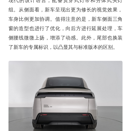
现代的设计语言，配备贯穿式灯带和分体式头灯
组。从侧面看，新车呈现出更为修长的视觉效果，
车身比例更加协调。值得注意的是，新车侧面三角
窗的造型也进行了优化，向后方进行延展处理，车
侧腰线微微上扬，增添了动感。此外，尾部也换装
了新车的专属标识，以凸显其与标准版本的区别。