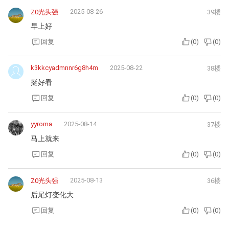
2025-08-26
Z0光头强
39楼
早上好
回复
(
0
)
(
0
)
k3kkcyadmnnr6g8h4m
2025-08-22
38楼
挺好看
回复
(
0
)
(
0
)
yyroma
2025-08-14
37楼
马上就来
回复
(
0
)
(
0
)
2025-08-13
Z0光头强
36楼
后尾灯变化大
回复
(
0
)
(
0
)