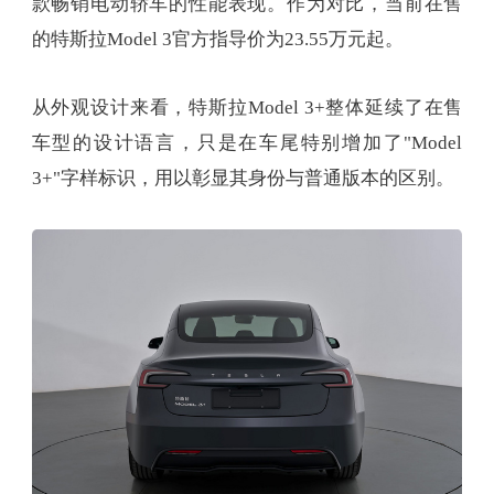
款畅销电动轿车的性能表现。作为对比，当前在售
的特斯拉Model 3官方指导价为23.55万元起。
从外观设计来看，特斯拉Model 3+整体延续了在售
车型的设计语言，只是在车尾特别增加了"Model
3+"字样标识，用以彰显其身份与普通版本的区别。