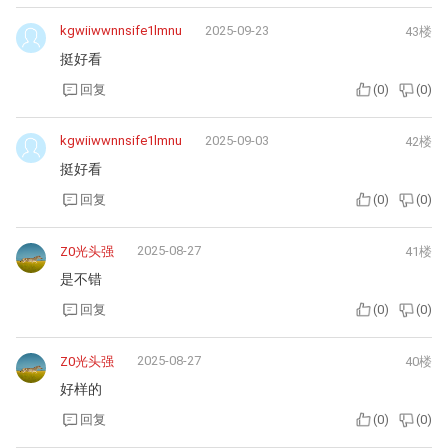
kgwiiwwnnsife1lmnu
2025-09-23
43楼
挺好看
回复
(
0
)
(
0
)
kgwiiwwnnsife1lmnu
2025-09-03
42楼
挺好看
回复
(
0
)
(
0
)
2025-08-27
Z0光头强
41楼
是不错
回复
(
0
)
(
0
)
2025-08-27
Z0光头强
40楼
好样的
回复
(
0
)
(
0
)