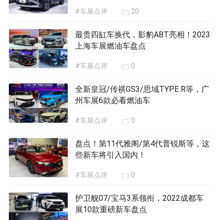
#车展点评
20
最贵四缸车换代，影豹ABT亮相！2023
上海车展燃油车盘点
#车展点评
0
全新皇冠/传祺GS3/思域TYPE R等，广
州车展6款必看燃油车
#车展点评
0
盘点！第11代雅阁/第4代普锐斯等，这
些新车将引入国内！
#车展点评
0
护卫舰07/宝马3系领衔，2022成都车
展10款重磅新车盘点