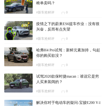
椅单卖吗？
#新车抢鲜评
0
疫情之下的蔚来ES6提车作业：没有很
兴奋，反而有点失望
#新车抢鲜评
0
哈弗H4 Pro试驾：新鲜元素加持，勾起
你的购买欲没？
#新车抢鲜评
0
试驾2020款保时捷macan：谁说它是穷
人买来装阔的？
#新车抢鲜评
0
解决你对于电动车的疑问-宝骏E200 V-l