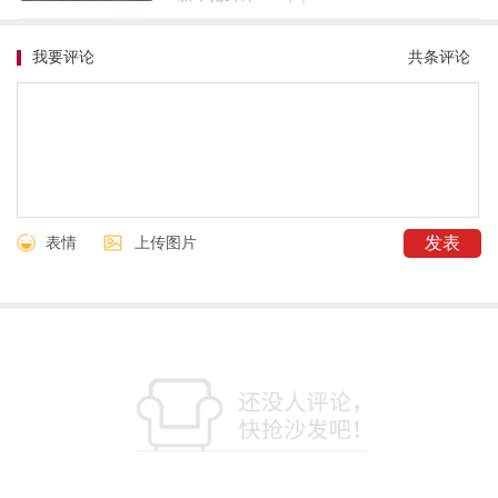
我要评论
共
条评论
表情
上传图片