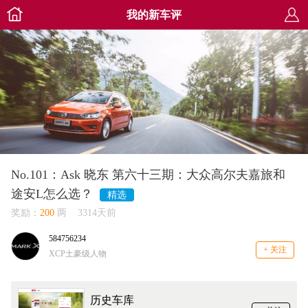
我的新车评
No.101：Ask 晓东 第六十三期：大众高尔夫嘉旅和
途安L怎么选？
精选
奖励
：
200
两 3314天前
584756234
+ 关注
XCP土豪级人物
历史车库