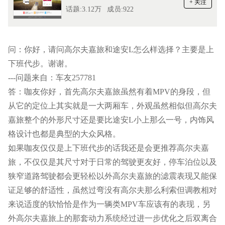
+ 关注
话题:3.12万
成员:922
问：你好，请问高尔夫嘉旅和途安L怎么样选择？主要是上
下班代步。谢谢。
---问题来自：车友257781
答：咖友你好，首先高尔夫嘉旅虽然有着MPV的身段，但
从它的定位上其实就是一大两厢车，外观虽然相似但高尔夫
嘉旅整个的外形尺寸还是要比途安L小上那么一号，内饰风
格设计也都是典型的大众风格。
如果咖友仅仅是上下班代步的话我还是会更推荐高尔夫嘉
旅，不仅仅是其尺寸对于日常的驾驶更友好，停车泊位以及
狭窄道路驾驶都会更轻松以外高尔夫嘉旅的滤震表现又能保
证足够的舒适性，虽然过弯没有高尔夫那么利索但调教相对
来说适度的软恰恰是作为一辆类MPV车应该有的表现，另
外高尔夫嘉旅上的那套动力系统经过进一步优化之后双离合