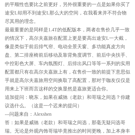
的平顺性也要比之前更好，另外很重要的一点是如果你买了
途安L却用不到途安L那么大的空间，在我看来并不符合物
尽其用的理念。
最最重要的是同样是1.4T的低配版本，两者在售价几乎一致
的情况下，高尔夫嘉旅在配置上更是要高出途安L一大截，
像是类似于前后排气帘、电动全景天窗、多功能真皮方向
盘、第二排座椅前后移动及靠背角度调节、前后中央扶手、
中控彩色大屏、车内氛围灯、后排出风口等等一系列的实用
配置都只有在高尔夫嘉旅上有，在售价一致的前提下意思似
乎就是高尔夫嘉旅用空间换取了高配置，那对于咖友仅仅是
用来上下班而言这样的交换显然是嘉旅更适合你。
追加提问：晓东，如果在威驰（老款）和哥瑞之间选？你建
议选什么。（这是一个迟来的提问）
---问题来自：Alexshen
答：如果是威驰（老款）和哥瑞之间选，那毫无疑问选哥
瑞。无论是外观内饰哥瑞毕竟推出的时间更晚，加上本身丰