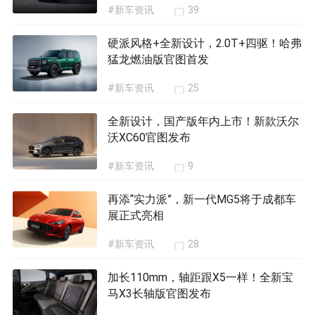
#新车资讯
39
硬派风格+全新设计，2.0T+四驱！哈弗
猛龙燃油版官图首发
#新车资讯
25
全新设计，国产版年内上市！新款沃尔
沃XC60官图发布
#新车资讯
9
再添“实力派”，新一代MG5将于成都车
展正式亮相
#新车资讯
28
加长110mm，轴距跟X5一样！全新宝
马X3长轴版官图发布