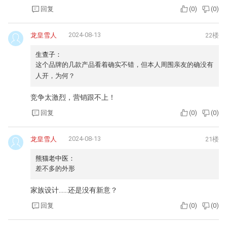
回复
(
0
)
(
0
)
2024-08-13
龙皇雪人
22楼
生查子：
这个品牌的几款产品看着确实不错，但本人周围亲友的确没有
人开，为何？
竞争太激烈，营销跟不上！
回复
(
0
)
(
0
)
2024-08-13
龙皇雪人
21楼
熊猫老中医：
差不多的外形
家族设计……还是没有新意？
回复
(
0
)
(
0
)