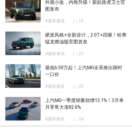
外观小改，内饰升级！新款路虎卫士官
图发布
#新车资讯
12
硬派风格+全新设计，2.0T+四驱！哈弗
猛龙燃油版官图首发
#新车资讯
25
最低6.59万起！上汽MG全系推出限时
一口价
#新车资讯
25
上汽MG一季度销量劲增13.1%！3月单
月零售大涨82.6%
#新车资讯
24