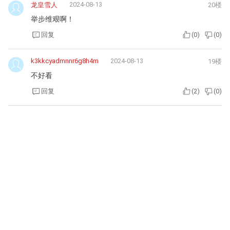
2024-08-13
龙皇雪人
20楼
举步维艰啊！
回复
(
0
)
(
0
)
k3kkcyadmnnr6g8h4m
2024-08-13
19楼
不好看
回复
(
2
)
(
0
)
2024-08-13
奔跑的某熊
18楼
老马手机：
不，这就是MG5，这车出来都好几年了，现在只是做个小改款
而已，而新MG3是今年才出的。
同感，感觉这就是隔壁五万块荣威i5的另一个版本。
回复
(
1
)
(
0
)
2024-08-13
奔跑的某熊
17楼