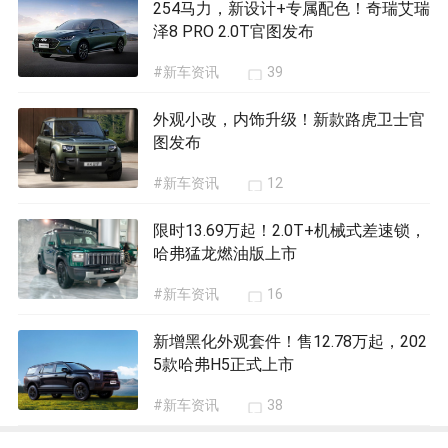
254马力，新设计+专属配色！奇瑞艾瑞
泽8 PRO 2.0T官图发布
#新车资讯
39
外观小改，内饰升级！新款路虎卫士官
图发布
#新车资讯
12
限时13.69万起！2.0T+机械式差速锁，
哈弗猛龙燃油版上市
#新车资讯
16
新增黑化外观套件！售12.78万起，202
5款哈弗H5正式上市
#新车资讯
38