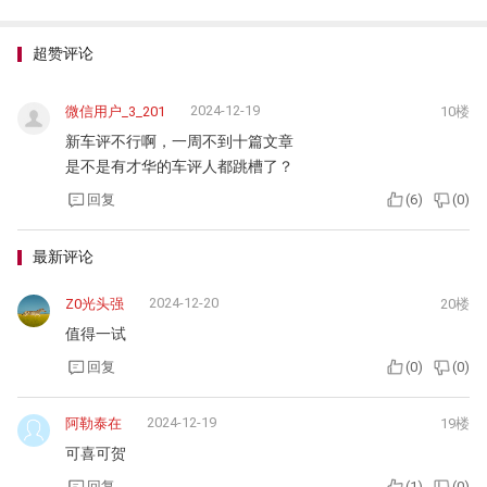
超赞评论
2024-12-19
微信用户_3_201
10楼
新车评不行啊，一周不到十篇文章
是不是有才华的车评人都跳槽了？
回复
(
6
)
(
0
)
最新评论
2024-12-20
Z0光头强
20楼
值得一试
回复
(
0
)
(
0
)
2024-12-19
阿勒泰在
19楼
可喜可贺
回复
(
1
)
(
0
)