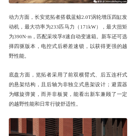
动力方面，长安览拓者搭载蓝鲸2.0T涡轮增压四缸发
动机，最大功率为233匹马力（171kW），最大扭矩
为390N·m，匹配采埃孚8速自动变速箱。新车还可选
择四驱版本，电控式后桥差速锁，以获得更强的越
野性能。
底盘方面，览拓者采用了前双横臂式、后五连杆式
的悬架结构，且后轴为非独立式悬架设计；避震器
为螺旋弹簧，而并非板簧，能看出新车兼顾了一定
的越野性能和日常行驶舒适性。