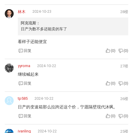
2024-10-23
林木
28楼
阿克琉斯：
日产为数不多还能卖的车了
看样子还能便宜
回复
(
0
)
(
0
)
yyroma
2024-10-22
27楼
继续喊起来
回复
(
0
)
(
0
)
tp585
2024-10-22
26楼
日产的变速箱那么拉跨还这个价，宁愿隔壁现代沐飒。
回复
(
0
)
(
0
)
ivanling
2024-10-22
25楼