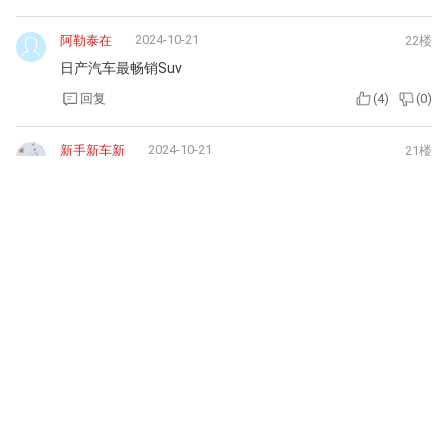
2024-10-21
阿勒泰在
22楼
日产汽车最畅销Suv
回复
(
4
)
(
0
)
2024-10-21
新手新车新
21楼
日产汽车现在开始没落了
回复
(
3
)
(
0
)
2024-10-21
不够姣好的人
20楼
不够看了
回复
(
0
)
(
0
)
2024-10-21
洛威su
19楼
没吸引力
回复
(
0
)
(
0
)