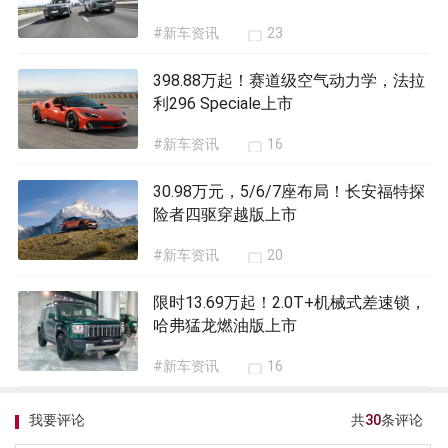
#新车资讯
23
398.88万起！赛道级空气动力学，法拉
利296 Speciale上市
#新车资讯
16
30.98万元，5/6/7座布局！长安福特探
险者四驱穿越版上市
#新车资讯
20
限时13.69万起！2.0T+机械式差速锁，
哈弗猛龙燃油版上市
#新车资讯
16
我要评论
共
30
条评论