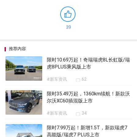
39
推荐内容
限时10.69万起！奇瑞瑞虎8L长虹版/瑞
虎8PLUS乘风版上市
#新车资讯
62
限时35.49万起，1360km续航！新款沃
尔沃XC60插混版上市
#新车资讯
34
限时7.99万起！新增1.5T，新款瑞虎7
高能版/瑞虎7 PLUS上市