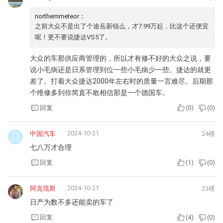
northernmeteor：
之前大众不是出了个途岳新锐么，才7.99万起，比这个还便宜
呢！更不要说捷达VS5了。
大众的车那供应商管理的，所以才有修不好的大众之说，要
说小毛病还是日系管理到位一些小毛病少一些。捷达的就更
差了。打着大众捷达2000年左右时的质量一言难尽。后期那
个维修多到你简直不敢相信那是一个德国车。
回复
(
0
)
(
0
)
2024-10-21
中国汽车
24楼
七八万才合理
回复
(
1
)
(
0
)
2024-10-21
阿克琉斯
23楼
日产为数不多还能卖的车了
回复
(
4
)
(
0
)