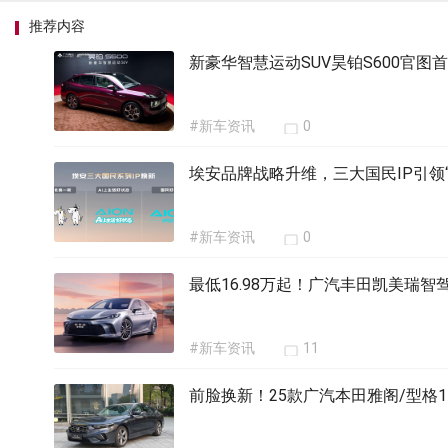
推荐内容
新豪华智慧运动SUV昊铂S600官图
#新车资讯
0
埃安品牌战略升维，三大国民IP引领
#新车资讯
0
最低16.98万起！广汽丰田凯美瑞
#新车资讯
11
前脸换新！25款广汽本田雅阁/型格17.9