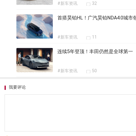
#新车资讯
32
首搭昊铂HL！广汽昊铂NDA4.0城
#新车资讯
11
连续5年登顶！丰田仍然是全球第一
#新车资讯
50
我要评论