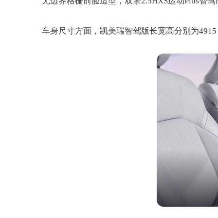
无边界格栅前脸造型，双擎2.5HXS运动Plu
车身尺寸方面，凯美瑞智驾版长宽高分别为4915（49