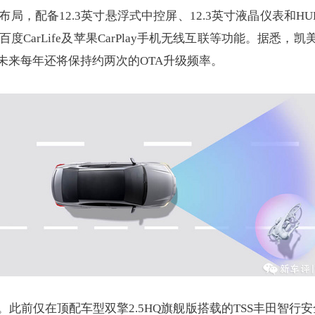
配备12.3英寸悬浮式中控屏、12.3英寸液晶仪表和HUD抬头
、百度CarLife及苹果CarPlay手机无线互联等功能。据
未来每年还将保持约两次的OTA升级频率。
前仅在顶配车型双擎2.5HQ旗舰版搭载的TSS丰田智行安全