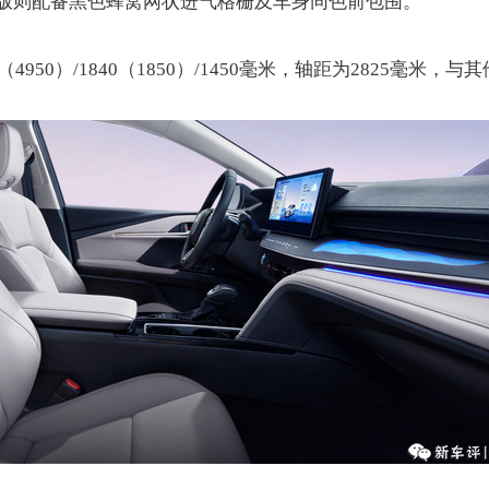
s智驾版则配备黑色蜂窝网状进气格栅及车身同色前包围。
50）/1840（1850）/1450毫米，轴距为2825毫米，