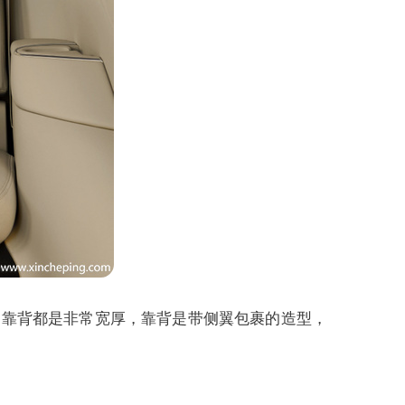
垫和靠背都是非常宽厚，靠背是带侧翼包裹的造型，