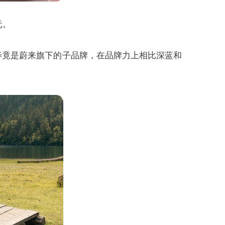
元。
L，乐道毕竟是蔚来旗下的子品牌，在品牌力上相比深蓝和