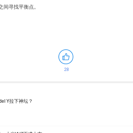
之间寻找平衡点。
28
el Y拉下神坛？