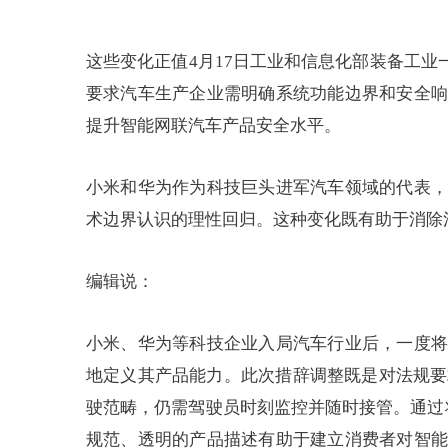
这些变化正值4月17日工业和信息化部装备工
要求汽车生产企业需明确系统功能边界和安全响
提升智能网联汽车产品安全水平。
小米和华为作为科技巨头进军汽车领域的代表，
术边界认识的理性回归。这种变化既有助于消除
编辑说：
小米、华为等科技企业入局汽车行业后，一度将
地定义其产品能力。此次措辞调整既是对法规要
驶范畴，仍需驾驶员时刻监控并随时接管。通过
规范、透明的产品描述有助于建立消费者对智能