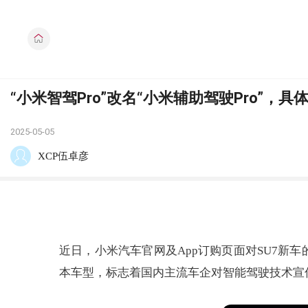
“小米智驾Pro”改名“小米辅助驾驶Pro”，具
2025-05-05
XCP伍卓彦
近日，小米汽车官网及App订购页面对SU7新
本车型，标志着国内主流车企对智能驾驶技术宣