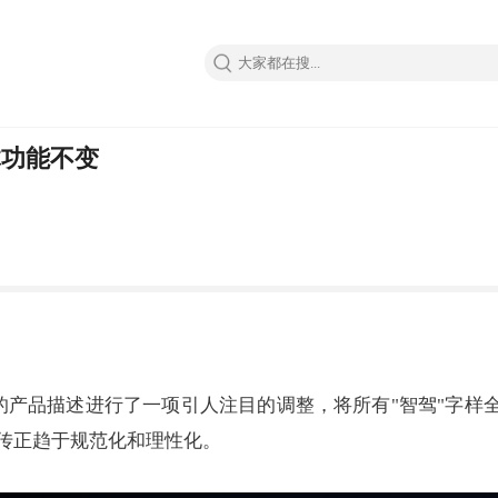
体功能不变
车的产品描述进行了一项引人注目的调整，将所有"智驾"字样
传正趋于规范化和理性化。