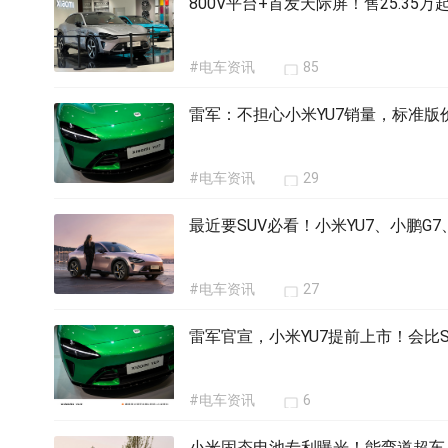
800V平台+首发天际屏！售25.35万
#电车资讯
85
雷军：不担心小米YU7销量，标准版价
#电车资讯
29
最近要SUV必看！小米YU7、小鹏G
#电车资讯
27
雷军官宣，小米YU7提前上市！会比S
#电车资讯
6
小米固态电池专利曝光！能弯道超车