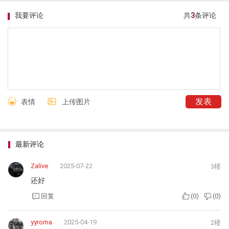
我要评论
共
3
条评论
表情
上传图片
最新评论
Zalive
2025-07-22
3楼
还好
回复
(
0
)
(
0
)
yyroma
2025-04-19
2楼