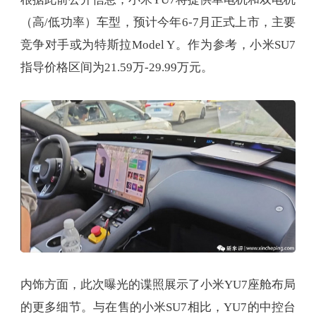
（高/低功率）车型，预计今年6-7月正式上市，主要
竞争对手或为特斯拉Model Y。作为参考，小米SU7
指导价格区间为21.59万-29.99万元。
内饰方面，此次曝光的谍照展示了小米YU7座舱布局
的更多细节。与在售的小米SU7相比，YU7的中控台