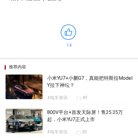
14
推荐内容
小米YU7+小鹏G7，真能把特斯拉Model
Y拉下神坛？
#电车资讯
49
800V平台+首发天际屏！售25.35万
起，小米YU7正式上市
#电车资讯
85