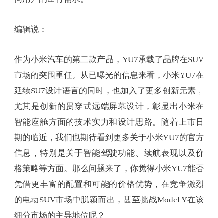
编辑说：
作为小米汽车的第二款产品，YU7承载了品牌在SUV
市场的突围重任。从已曝光的信息来看，小米YU7在
延续SU7设计语言的同时，也加入了更多创新元素，
尤其是创新的贯穿式远端屏幕设计，彰显出小米在
智能座舱方面的技术实力和设计思路。随着上市日
期的临近，我们也期待看到更多关于小米YU7的官方
信息，特别是关于智能驾驶功能、续航表现以及价
格策略等方面。那么问题来了，你觉得小米YU7能否
凭借更丰富的配置和可能的价格优势，在竞争激烈
的电动SUV市场中脱颖而出，甚至挑战Model Y在该
细分市场的主导地位呢？