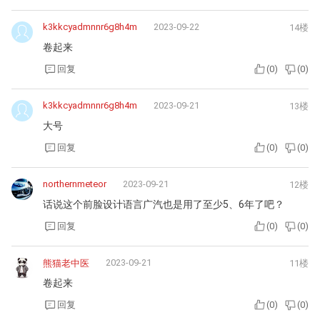
k3kkcyadmnnr6g8h4m
2023-09-22
14楼
卷起来
回复
(
0
)
(
0
)
k3kkcyadmnnr6g8h4m
2023-09-21
13楼
大号
回复
(
0
)
(
0
)
northernmeteor
2023-09-21
12楼
话说这个前脸设计语言广汽也是用了至少5、6年了吧？
回复
(
0
)
(
0
)
2023-09-21
熊猫老中医
11楼
卷起来
回复
(
0
)
(
0
)