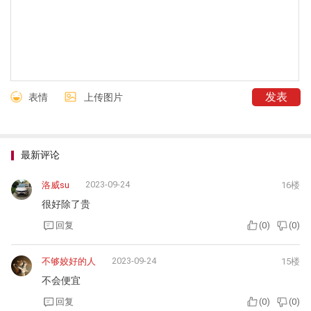
表情
上传图片
最新评论
2023-09-24
洛威su
16楼
很好除了贵
回复
(
0
)
(
0
)
2023-09-24
不够姣好的人
15楼
不会便宜
回复
(
0
)
(
0
)