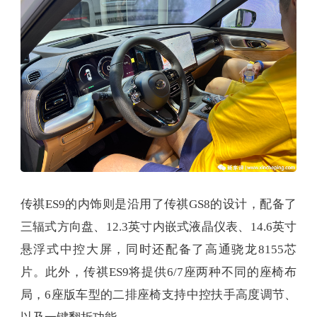
传祺ES9的内饰则是沿用了传祺GS8的设计，配备了
三辐式方向盘、12.3英寸内嵌式液晶仪表、14.6英寸
悬浮式中控大屏，同时还配备了高通骁龙8155芯
片。此外，传祺ES9将提供6/7座两种不同的座椅布
局，6座版车型的二排座椅支持中控扶手高度调节、