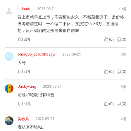
lsdauto
2023-09-21
10楼
要上市就早点上市，不要预热太久，不然菜都凉了。是价格
没考虑清楚吗，一不做二不休，直接定25-33万，直逼理
想，反正你们的定价向来很自信😄
回复
(
0
)
(
0
)
omsg85jj3p67dhdygw
2023-09-21
9楼
大号
回复
(
0
)
(
0
)
JackyFung
2023-09-21
8楼
前脸和轮毂很有特色
回复
(
0
)
(
0
)
2023-09-21
笑春风
7楼
看起来不错呦。