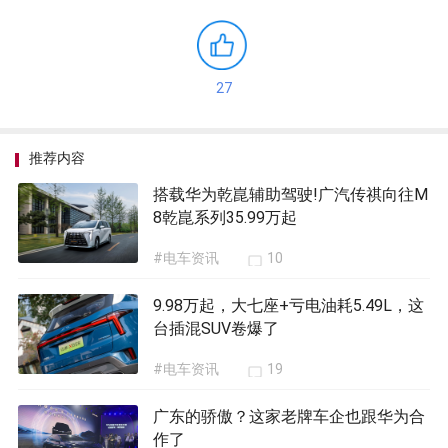
27
推荐内容
搭载华为乾崑辅助驾驶!广汽传祺向往M
8乾崑系列35.99万起
#电车资讯
10
9.98万起，大七座+亏电油耗5.49L，这
台插混SUV卷爆了
#电车资讯
19
广东的骄傲？这家老牌车企也跟华为合
作了