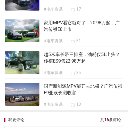
#电车资讯
17
家用MPV看它就对了！20.98万起，广
汽传祺E8上市
#电车资讯
51
超5米车长带三排座，油耗仅5L出头？
传祺ES9售22.98万起
#电车资讯
85
国产新能源MPV能开去北极？广汽传祺
E9亚欧长测收官
#电车资讯
13
我要评论
共
16
条评论