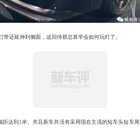
灯带还延伸到侧面，这回传祺总算学会如何玩灯了。
距达到3米。并且新车并没有采用现在主流的短车头短车尾的设计，