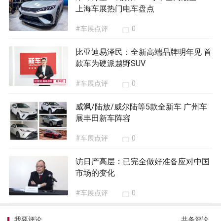
上海车展热门电车盘点
#车展点评
0
比亚迪易泽民：全新高端品牌明年见 首
款车为硬派越野SUV
#车展点评
0
威飒/陆放/威尔陆等5款全新车 广州车
展丰田新车阵容
#车展点评
0
访日产高层：已完全做好准备应对中国
市场的变化
#车展点评
0
我要评论
共
条评论