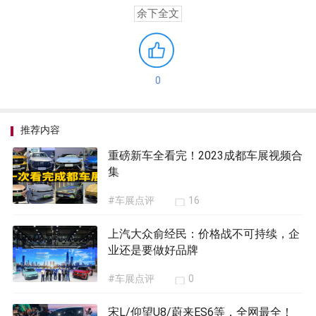
余下全文
0
推荐内容
重磅新车全看完！2023成都车展视频合
集
#车展点评
16
上汽大众俞经民：价格战不可持续，企
业还是要做好品牌
#车展点评
0
宋L/仰望U8/蔚来ES6等，全网最全！