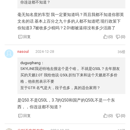
你连这都不知道？
毫无知名度的车型 我一定要知道吗？而且我都不知道你那英
文名的话 基本上百分之九十多的人都不知道吧 现行政策下
你知道3.7被收多少税吗？2.0t都被逼得没有多少活路了
回复
(
0
)
(
0
)
nasoul
2024-12-28
36楼
duguqihang：
SKYLINE我还特地去搜这个是个啥 。不就是Q50L？去年朋友
买的天籁2.0T 我给他说 Q50L折扣下来和这个天籁差不多价
格，他依然表示不要
至于GTR 名气是大，段子也多，真的适合家用？
是Q50.不是Q50L，3.7的Q50和国产的Q50L不是一个东
西，，你连这都不知道？
回复
(
0
)
(
0
)