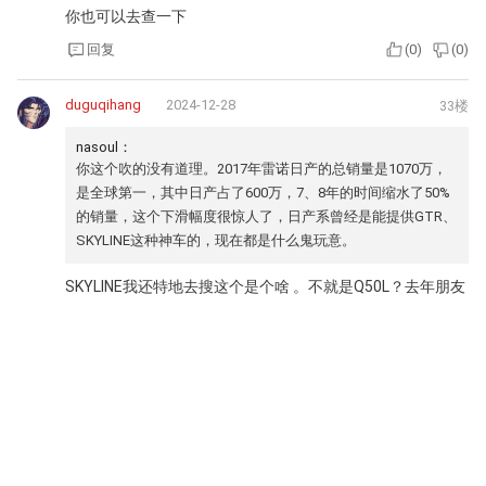
你也可以去查一下
回复
(
0
)
(
0
)
duguqihang
2024-12-28
33楼
nasoul：
你这个吹的没有道理。2017年雷诺日产的总销量是1070万，
是全球第一，其中日产占了600万，7、8年的时间缩水了50%
的销量，这个下滑幅度很惊人了，日产系曾经是能提供GTR、
SKYLINE这种神车的，现在都是什么鬼玩意。
SKYLINE我还特地去搜这个是个啥 。不就是Q50L？去年朋友
买的天籁2.0T 我给他说 Q50L折扣下来和这个天籁差不多价
格，他依然表示不要
至于GTR 名气是大，段子也多，真的适合家用？
回复
(
0
)
(
0
)
nasoul
2024-12-28
32楼