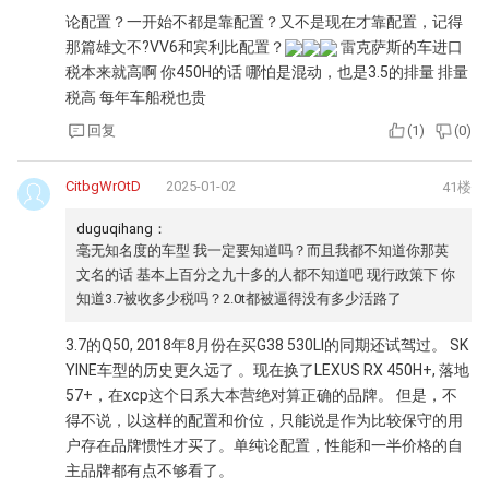
论配置？一开始不都是靠配置？又不是现在才靠配置，记得
那篇雄文不?VV6和宾利比配置？
雷克萨斯的车进口
税本来就高啊 你450H的话 哪怕是混动，也是3.5的排量 排量
税高 每年车船税也贵
回复
(
1
)
(
0
)
CitbgWrOtD
2025-01-02
41楼
duguqihang：
毫无知名度的车型 我一定要知道吗？而且我都不知道你那英
文名的话 基本上百分之九十多的人都不知道吧 现行政策下 你
知道3.7被收多少税吗？2.0t都被逼得没有多少活路了
3.7的Q50, 2018年8月份在买G38 530LI的同期还试驾过。 SK
YINE车型的历史更久远了 。现在换了LEXUS RX 450H+, 落地
57+，在xcp这个日系大本营绝对算正确的品牌。 但是，不
得不说，以这样的配置和价位，只能说是作为比较保守的用
户存在品牌惯性才买了。单纯论配置，性能和一半价格的自
主品牌都有点不够看了。