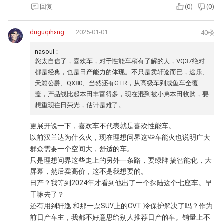
回复
(
0
)
(
0
)
duguqihang
2025-01-01
40楼
nasoul：
您太自信了，喜欢车，对于性能车稍有了解的人，VQ37绝对
都是经典，也是日产能力的体现。不只是卖轩逸而已，途乐、
天籁公爵、QX80、当然还有GTR，从高级车到咸鱼车全覆
盖，产品线比起本田丰富得多，现在混到被小弟本田收购，要
想重现往日荣光，估计是难了。
更展开说一下，喜欢车不代表就是喜欢性能车。
以前汉兰达为什么火，现在理想问界这些车能火也说明广大
群众需要一个空间大，舒适的车。
只是理想问界这些走上的另外一条路，要绿牌 搞智能化，大
屏幕，然后卖高价，这不是我想要的。
日产？我等到2024年才看到他出了一个探陆这个七座车。早
干嘛去了？
还有用到轩逸 和那一票SUV上的CVT 冷保护解决了吗？作为
前日产车主，我都不好意思给别人推荐日产的车。销量上不