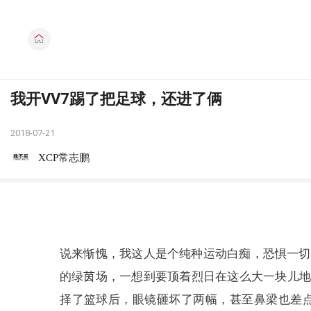
我开VV7踢了把足球，还进了俩
2018-07-21
XCP常志鹏
说来惭愧，我这人是个纯种运动白痴，恐惧一切
的绿茵场，一想到要顶着烈日在这么大一块儿地
择了篮球后，眼镜砸坏了两幅，甚至鼻梁也差点