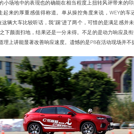
紧凑的小场地中的表现也的确能在相当程度上扭转风评带来的
走起来的厚重感值得称道。单从操控角度来说，WEY的车
好在这辆大车比较听话，我“踢”进了两个，可惜的是满足感
之下颜面扫地，结果还是一分未得。不足的是动力响应及衔
道理上讲能显著改善响应速度。遗憾的是P8在活动现场并不