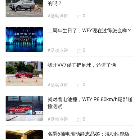
的吗？
#活动点评
0
二周年生日了，WEY现在过得怎么样？
#活动点评
0
我开VV7踢了把足球，还进了俩
#活动点评
0
就对着电池撞，WEY P8 80km/h尾部碰
撞测试
#活动点评
0
名爵6插电混动静态品鉴：混动性能版