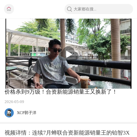
播
放
价格杀到9万级！合资新能源销量王又换新了！
2026-05-09
XCP郭子洋
视频详情：连续7月蝉联合资新能源销量王的铂智3X