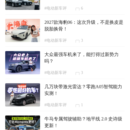
#电动新车评
6
2027款海豹06：这次升级，不是换皮是
脱胎换骨！
#电动新车评
3
大众最强车机来了，能打得过新势力
吗？
#电动新车评
3
几万块带激光雷达？零跑A05智驾能力
实测！
#电动新车评
1
牛马专属驾驶辅助？地平线 2.0 史诗级
更新！