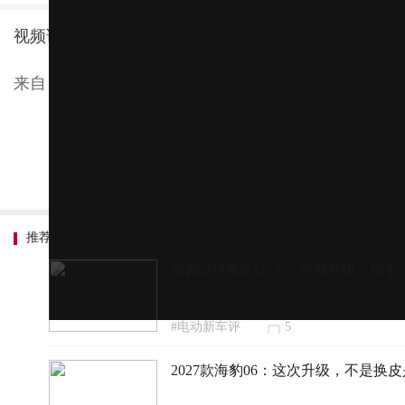
视频详情：领克10+动态首试！这一次的它通过更强
来自：新车评
推荐内容
零跑D19首次OTA：智驾升级，细
#电动新车评
5
2027款海豹06：这次升级，不是换