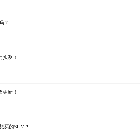
吗？
力实测！
诗级更新！
想买的SUV？