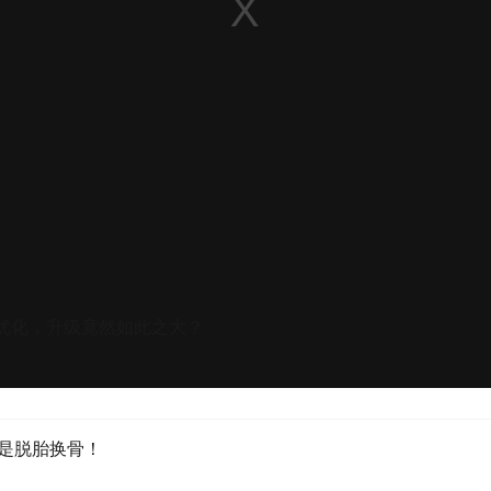
的三电变成了完全体，现在的它不仅仅长得帅，而且还跑得
12
节优化，升级竟然如此之大？
皮是脱胎换骨！