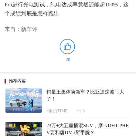
Pro进行光电测试，纯电达成率竟然还能超100%，这
个成绩到底是怎样跑出
来自：新车评
20
推荐内容
销量王集体换新车？比亚迪这波亏大
了！
#趣拍TIME
6
23万+大五座插混SUV，摩卡DHT PHE
V要和唐DM-i掰手腕？