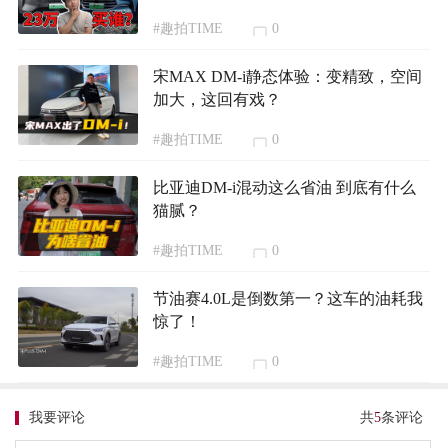
#趣拍TIME
0
宋MAX DM-i静态体验：变精致，空间
加大，这回有戏？
#趣拍TIME
0
比亚迪DM-i混动这么省油 到底有什么
猫腻？
#趣拍TIME
0
节油赛4.0L是倒数第一？这车的油耗我
惊了！
#趣拍TIME
0
我要评论
共
5
条评论