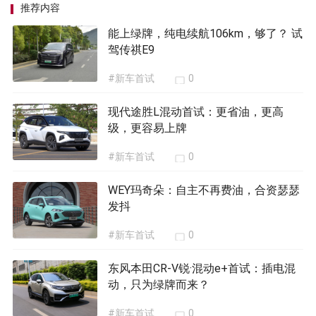
推荐内容
能上绿牌，纯电续航106km，够了？ 试
驾传祺E9
#新车首试
0
现代途胜L混动首试：更省油，更高
级，更容易上牌
#新车首试
0
WEY玛奇朵：自主不再费油，合资瑟瑟
发抖
#新车首试
0
东风本田CR-V锐·混动e+首试：插电混
动，只为绿牌而来？