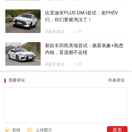
#新车首试
0
比亚迪宋PLUS DM-i首试：老PHEV
们，你们要被淘汰了！
#新车首试
0
新款丰田凯美瑞首试：焕新表象+熟悉
内核，盲选都不会错
#新车首试
0
我要评论
共
条评论