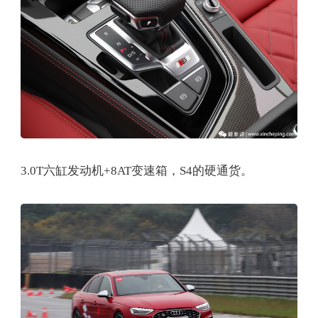
3.0T六缸发动机+8AT变速箱，S4的硬通货。