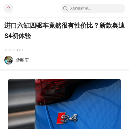
进口六缸四驱车竟然很有性价比？新款奥迪
S4初体验
2020-10-23
曾昭庆