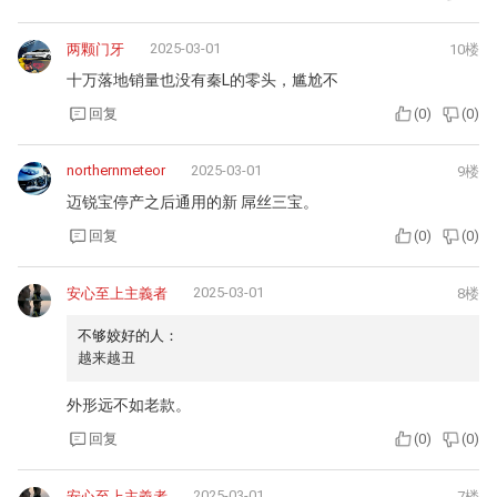
2025-03-01
两颗门牙
10楼
十万落地销量也没有秦L的零头，尴尬不
回复
(
0
)
(
0
)
northernmeteor
2025-03-01
9楼
迈锐宝停产之后通用的新 屌丝三宝。
回复
(
0
)
(
0
)
2025-03-01
安心至上主義者
8楼
不够姣好的人：
越来越丑
外形远不如老款。
回复
(
0
)
(
0
)
2025-03-01
安心至上主義者
7楼