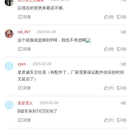
以现在的形势来看还不够。
回复
(
0
)
(
0
)
sxl_367
2025-02-28
6楼
这个前脸就是降到998，我也不考虑啊
回复
(
0
)
(
0
)
zyon
2025-02-28
5楼
老君威车主狂喜（有配件了，厂家需要保证配件供应的时间
又延后了）
回复
(
1
)
(
0
)
2025-02-28
龙皇雪人
4楼
B级车杀到10万区间了
回复
(
1
)
(
0
)