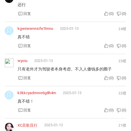
还行
回复
(
0
)
(
0
)
kgwiiwwnnsife1lmnu
2025-01-13
24楼
真不错
回复
(
0
)
(
0
)
wyoiu
2025-01-13
23楼
只有老外才为驾驶者本身考虑。不入人傻钱多的圈子
回复
(
0
)
(
0
)
k3kkcyadmnnr6g8h4m
2025-01-13
22楼
真不错！
回复
(
0
)
(
0
)
2025-01-13
XC且歌且行
21楼