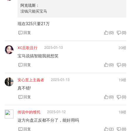
阿克琉斯：
没钱只能买宝马
现在325只要21万
回复
(
0
)
(
0
)
2025-01-13
XC且歌且行
20楼
宝马说搞智能我就想笑
回复
(
0
)
(
0
)
2025-01-13
安心至上主義者
19楼
真不错!
回复
(
0
)
(
0
)
2025-01-12
传说中的维托
18楼
这方向盘正反都不分了，能好用吗
回复
(
2
)
(
0
)