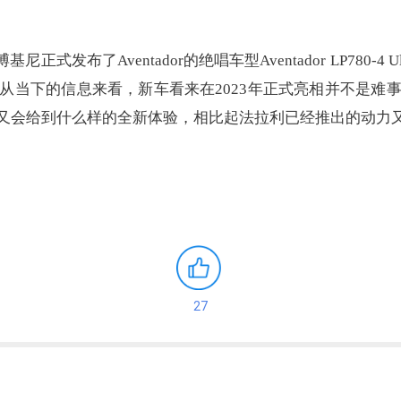
正式发布了Aventador的绝唱车型Aventador LP780-
从当下的信息来看，新车看来在2023年正式亮相并不是难
又会给到什么样的全新体验，相比起法拉利已经推出的动力
27