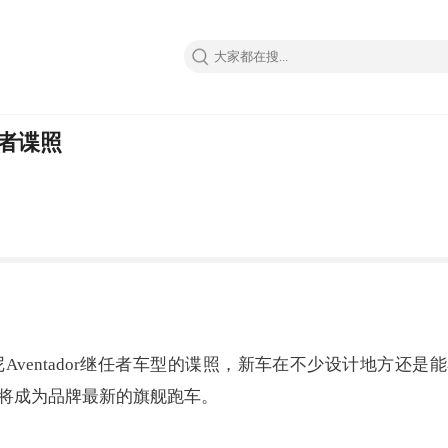
任者谍照
ventador继任者车型的谍照，新车在不少设计地方还是
时将成为品牌最新的旗舰跑车。