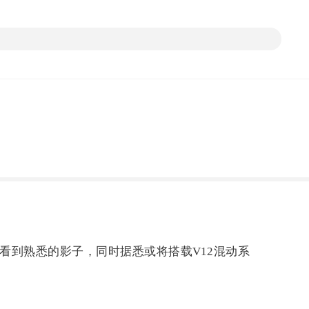
能看到熟悉的影子，同时据悉或将搭载V12混动系