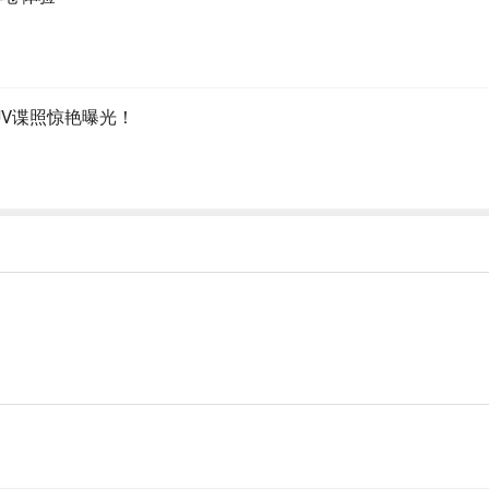
UV谍照惊艳曝光！