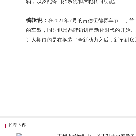
箱，以及配备四驱系统和后轮转向功能。
编辑说：
在2021年7月的古德伍德赛车节上，兰博基尼
的车型，同时也是品牌迈进电动化时代的开始。
让人期待的是在换装了全新动力之后，新车到底
推荐内容