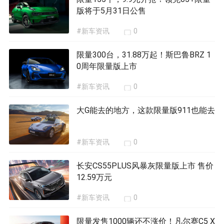
版将于5月31日公售
#新车资讯
0
限量300台，31.88万起！斯巴鲁BRZ 1
0周年限量版上市
#新车资讯
0
大G能去的地方，这款限量版911也能去
#新车资讯
0
长安CS55PLUS风暴灰限量版上市 售价
12.59万元
#新车资讯
0
限量发售1000辆还不涨价！凡尔赛C5 X