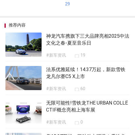
29
推荐内容
神龙汽车携旗下三大品牌亮相2025中法
文化之春-夏至音乐日
#新车资讯
19
法系优雅延续！14.37万起，新款雪铁
龙凡尔赛C5 X上市
#新车资讯
60
无限可能性!雪铁龙THE URBAN COLLË
CTIF概念亮相上海车展
#新车资讯
0