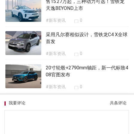
售15.27万起，三种动力可选！雪铁龙
天逸BEYOND上市
#新车资讯
0
采用凡尔赛相似设计，雪铁龙C4 X全球
首发
#新车资讯
0
20寸轮毂+2790mm轴距，新一代标致4
08官图发布
#新车资讯
0
我要评论
共
条评论