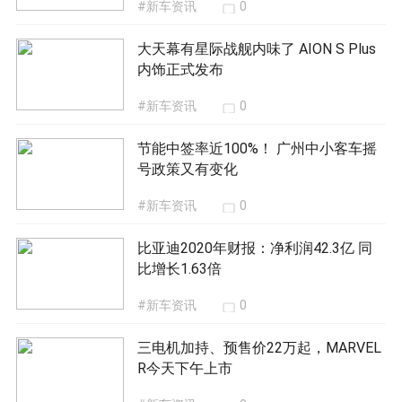
#新车资讯
0
大天幕有星际战舰内味了 AION S Plus
内饰正式发布
#新车资讯
0
节能中签率近100%！ 广州中小客车摇
号政策又有变化
#新车资讯
0
比亚迪2020年财报：净利润42.3亿 同
比增长1.63倍
#新车资讯
0
三电机加持、预售价22万起，MARVEL
R今天下午上市