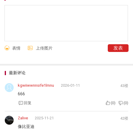
表情
上传图片
最新评论
kgwiiwwnnsife1lmnu
2026-01-11
43楼
666
回复
(
0
)
(
0
)
Zalive
2025-11-21
42楼
像比亚迪