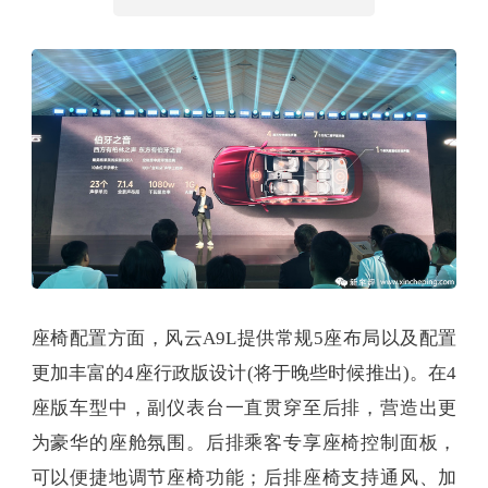
座椅配置方面，风云A9L提供常规5座布局以及配置
更加丰富的4座行政版设计(将于晚些时候推出)。在4
座版车型中，副仪表台一直贯穿至后排，营造出更
为豪华的座舱氛围。后排乘客专享座椅控制面板，
可以便捷地调节座椅功能；后排座椅支持通风、加