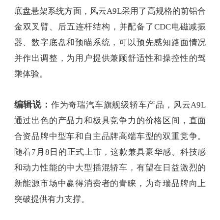
底盘悬架系统方面，风云A9L采用了高规格的前铝合
金双叉臂、后五连杆结构，并配备了CDC电磁减振
器、数字底盘和预瞄系统，可以预先感知路面情况
并作出调整，为用户提供兼顾舒适性和操控性的驾
乘体验。
编辑说：
作为奇瑞汽车旗舰级轿车产品，风云A9L
通过出色的产品力和极具竞争力的价格区间，直面
合资品牌中型车和自主品牌高端车型的双重竞争。
随着7月8日的正式上市，这款兼具豪华感、科技感
和动力性能的中大型插混轿车，有望在日益激烈的
新能源市场中赢得消费者的青睐，为奇瑞品牌向上
突破提供有力支撑。