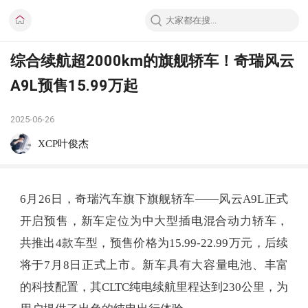
综合续航超2000km的旗舰轿车！奇瑞风云
A9L预售15.99万起
2025-06-26
XCP叶俊杰
6月26日，奇瑞汽车旗下旗舰轿车——风云A9L正式
开启预售，新车定位为中大型插电混合动力轿车，
共推出4款车型，预售价格为15.99-22.99万元，后续
将于7月8日正式上市。新车具有大容量电池、丰富
的科技配置，其CLTC纯电续航里程达到230公里，为