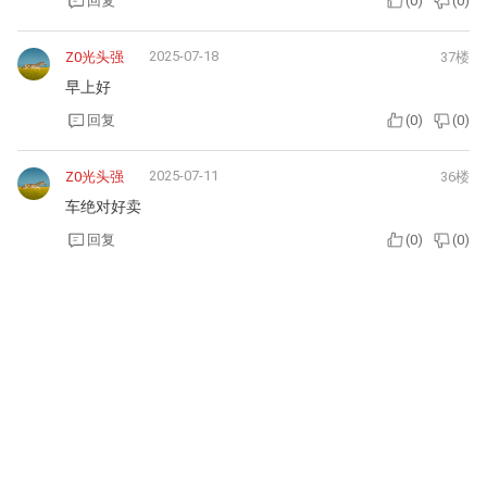
回复
(
0
)
(
0
)
2025-07-18
Z0光头强
37楼
早上好
回复
(
0
)
(
0
)
2025-07-11
Z0光头强
36楼
车绝对好卖
回复
(
0
)
(
0
)
2025-07-11
Z0光头强
35楼
性价比很高的
回复
(
0
)
(
0
)
yyroma
2025-07-05
34楼
继续卷起开
回复
(
0
)
(
0
)