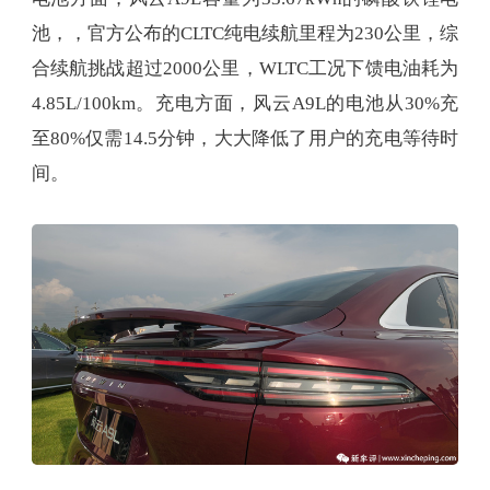
池，，官方公布的CLTC纯电续航里程为230公里，综
合续航挑战超过2000公里，WLTC工况下馈电油耗为
4.85L/100km。充电方面，风云A9L的电池从30%充
至80%仅需14.5分钟，大大降低了用户的充电等待时
间。