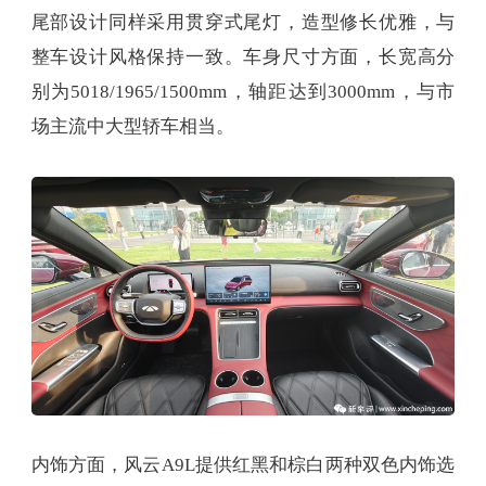
尾部设计同样采用贯穿式尾灯，造型修长优雅，与
整车设计风格保持一致。车身尺寸方面，长宽高分
别为5018/1965/1500mm，轴距达到3000mm，与市
场主流中大型轿车相当。
内饰方面，风云A9L提供红黑和棕白两种双色内饰选