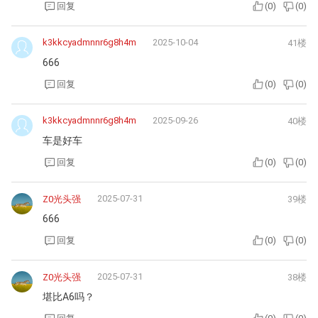
回复
(
0
)
(
0
)
k3kkcyadmnnr6g8h4m
2025-10-04
41楼
666
回复
(
0
)
(
0
)
k3kkcyadmnnr6g8h4m
2025-09-26
40楼
车是好车
回复
(
0
)
(
0
)
2025-07-31
Z0光头强
39楼
666
回复
(
0
)
(
0
)
2025-07-31
Z0光头强
38楼
堪比A6吗？