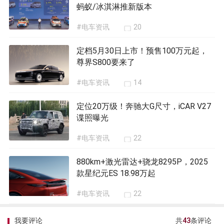
蚂蚁/冰淇淋推新版本
#电车资讯
20
定档5月30日上市！预售100万元起，
尊界S800要来了
#电车资讯
14
定位20万级！奔驰大G尺寸，iCAR V27
谍照曝光
#电车资讯
22
880km+激光雷达+骁龙8295P，2025
款星纪元ES 18.98万起
#电车资讯
22
我要评论
共
43
条评论