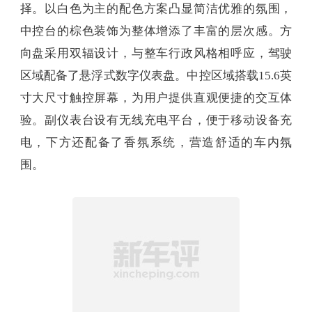
择。以白色为主的配色方案凸显简洁优雅的氛围，
中控台的棕色装饰为整体增添了丰富的层次感。方
向盘采用双辐设计，与整车行政风格相呼应，驾驶
区域配备了悬浮式数字仪表盘。中控区域搭载15.6英
寸大尺寸触控屏幕，为用户提供直观便捷的交互体
验。副仪表台设有无线充电平台，便于移动设备充
电，下方还配备了香氛系统，营造舒适的车内氛
围。