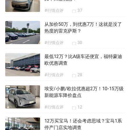
#行情点评
37
从加价50万，到优惠7万！这就是没了
热度的雷克萨斯？
#行情点评
30
最低12万？比A级车还便宜，福特蒙迪
欧优惠调查
#行情点评
28
埃安/小鹏/欧拉优惠超2万！10-15万级
新能源车降价盘点
#行情点评
12
12万买宝马！还会考虑思域？宝马1系
停产门店实地调查