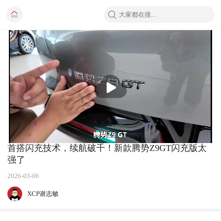
播
放
首搭闪充技术，续航破千！新款腾势Z9GT闪充版太
强了
2026-03-06
XCP谢志敏