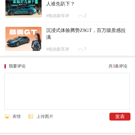
人谁先趴下？
#电动新车评
2
沉浸式体验腾势Z9GT，百万级质感拉
满
#电动新车评
7
我要评论
共
3
条评论
表情
上传图片