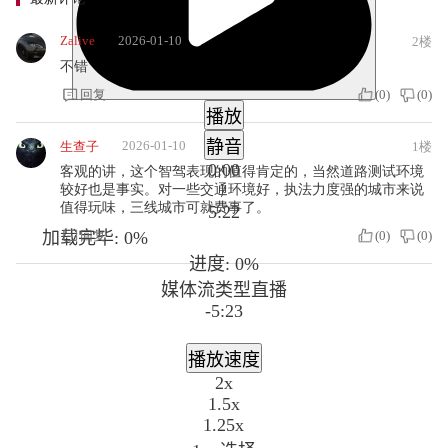
Zalive
2026-01-10
2楼
不错
回复
(
0
)
(
0
)
播放
静音
2026-01-10
生查子
1楼
0:00
客观的讲，这个智驾表现的值得肯定的，当然道路测试环境
/
较好也是事实。对一些交通环境好，执法力度强的城市来说
值得玩味，三线城市可就费事了。
5:22
加载完毕
: 0%
回复
(
0
)
(
0
)
进度
: 0%
媒体流类型
直播
-5:23
播放速度
2x
1.5x
1.25x