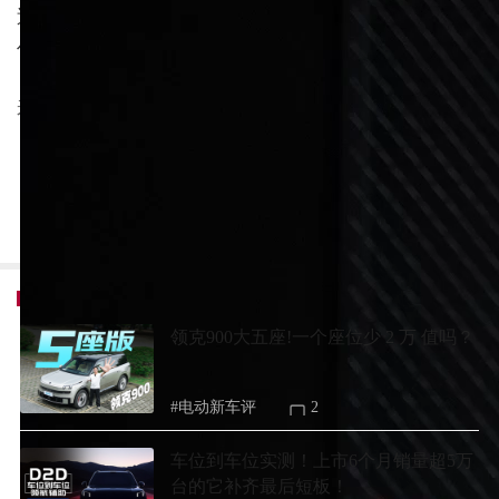
送了全场景 D2D，看看它在我们实测路线上表现如
何！
来自：新车评
13
推荐内容
领克900大五座!一个座位少 2 万 值吗？
#电动新车评
2
车位到车位实测！上市6个月销量超5万
台的它补齐最后短板！