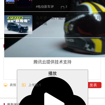
#电动新车评
3
九年磨一剑！能打败理想L9的，或许只
有领克
#电动新车评
5
我要评论
共
2
条评论
腾讯云提供技术支持
播放
表情
上传图片
最新评论