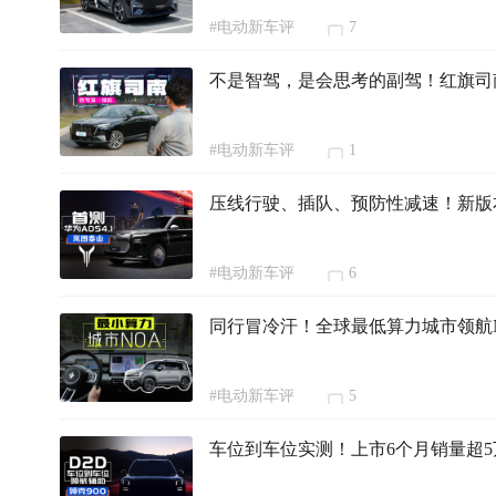
#电动新车评
7
不是智驾，是会思考的副驾！红旗司
#电动新车评
1
压线行驶、插队、预防性减速！新版本
#电动新车评
6
同行冒冷汗！全球最低算力城市领航
#电动新车评
5
车位到车位实测！上市6个月销量超