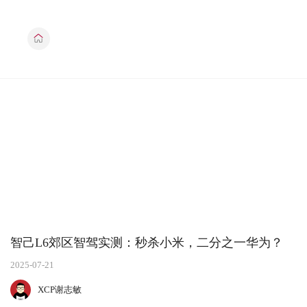
智己L6郊区智驾实测：秒杀小米，二分之一华为？
2025-07-21
XCP谢志敏