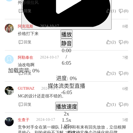
外形很拉风
回复
(
1
)
(
0
)
2024-10-17
阿克琉斯
8楼
价格打下来
播放
回复
(
2
)
(
0
)
静音
0:00
/
2024-10-17
阿勒泰在
7楼
6:05
油改电啊
加载完毕
: 0%
回复
(
2
)
(
0
)
进度
: 0%
媒体流类型
直播
GUTIHAZ
2024-10-17
6楼
-6:05
MG的设计还是很不错的。
回复
(
1
)
(
0
)
播放速度
2x
1.5x
2024-10-17
生查子
5楼
1.25x
竞争对手全在第一梯队，想打和有来有回先放放，立信根脚
是核心，别的省份不了解，西北确实像个边缘化的品牌。