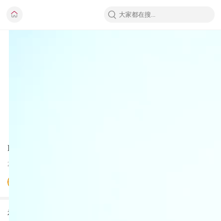
MG ES5来了，元PLUS、银河E5接招！
2024-10-16
XCP谢汝新
视频详情：A级纯电SUV的竞争可谓激烈，比亚迪元