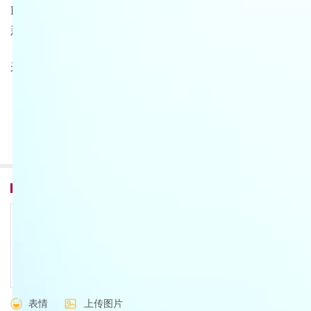
PLUS、吉利银河E5都是目前强有力的选手，MG的全
新车型ES5，能和它们打
来自：新车评
28
我要评论
共
12
条评论
表情
上传图片