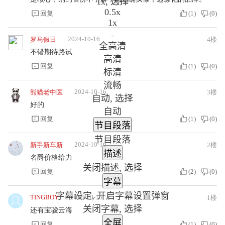
1x
, 选择
0.5x
回复
(
1
)
(
0
)
1x
2024-10-16
罗马假日
4楼
全高清
不错期待路试
高清
回复
(
1
)
(
0
)
标清
流畅
2024-10-16
熊猫老中医
3楼
自动
, 选择
好的
自动
回复
(
1
)
(
0
)
节目段落
节目段落
2024-10-16
新手新车新
2楼
描述
名爵价格给力
关闭描述
, 选择
回复
(
2
)
(
0
)
字幕
字幕设定
, 开启字幕设置弹窗
TINGBOY
2024-10-16
1楼
关闭字幕
, 选择
还有宝骏云海
全屏
回复
(
1
)
(
0
)