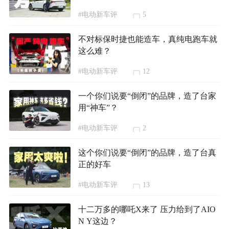
#电动新车评
5
不对标保时捷也能造车，真纯电跑车就
这么难？
#电动新车评
12
一个你们说要“倒闭”的品牌，造了台家
用“神车”？
#电动新车评
2
这个你们说要“倒闭”的品牌，造了台真
正的好车
#电动新车评
13
十二万多的哪吒X来了 压力给到了AIO
N Y这边？