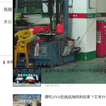
视频详情：坊间传言，比亚迪目前操控最好的一台车的底
来自：新车评
推荐内容
最费电测试，特斯拉300公里都跑不
#最强对比
7
哪吒AYA想挑战海鸥和缤果？它有