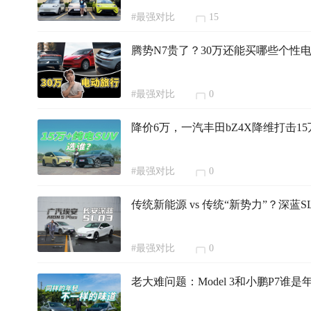
#最强对比
15
腾势N7贵了？30万还能买哪些个性
#最强对比
0
降价6万，一汽丰田bZ4X降维打击15
#最强对比
0
传统新能源 vs 传统“新势力”？深蓝SL03
#最强对比
0
老大难问题：Model 3和小鹏P7谁